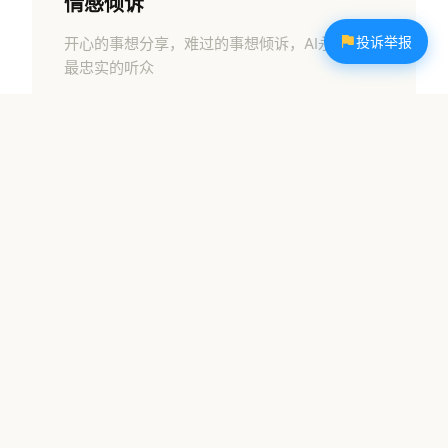
情感倾诉
投诉举报
开心的事想分享，难过的事想倾诉，AI永远是你
最忠实的听众
故事共创
一起编织属于你们的专属故事，每个情节都由你
来定